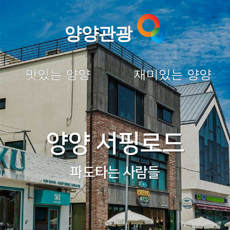
양양관광
맛있는 양양
재미있는 양양
양양 서핑로드
파도타는 사람들