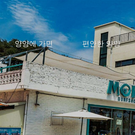
양양에 가면
편안한 양양