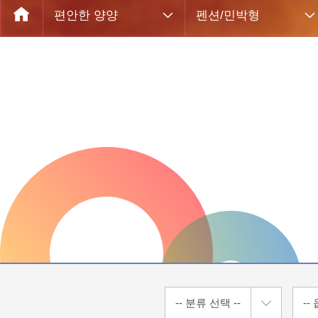
편안한 양양
펜션/민박형