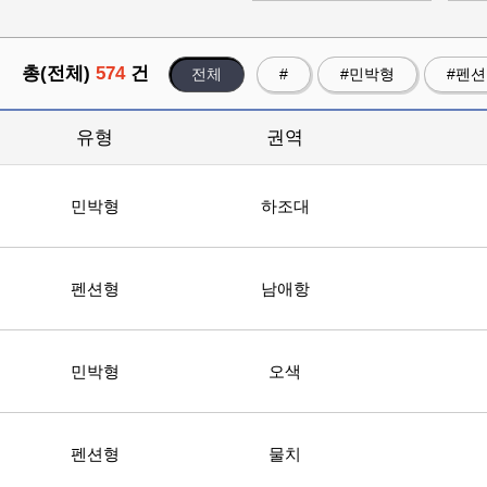
총(전체)
574
건
전체
#
#민박형
#펜
유형
권역
민박형
하조대
펜션형
남애항
민박형
오색
펜션형
물치