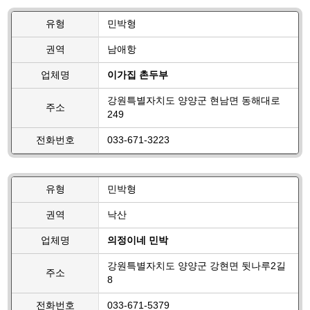
유형
민박형
권역
남애항
업체명
이가집 촌두부
강원특별자치도 양양군 현남면 동해대로
주소
249
전화번호
033-671-3223
유형
민박형
권역
낙산
업체명
의정이네 민박
강원특별자치도 양양군 강현면 뒷나루2길
주소
8
전화번호
033-671-5379