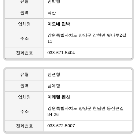
유형
민박형
권역
낙산
업체명
이모네 민박
강원특별자치도 양양군 강현면 뒷나루2길
주소
11
전화번호
033-671-5404
유형
펜션형
권역
남애항
업체명
이레텔 펜션
강원특별자치도 양양군 현남면 동산큰길
주소
84-26
전화번호
033-672-5007