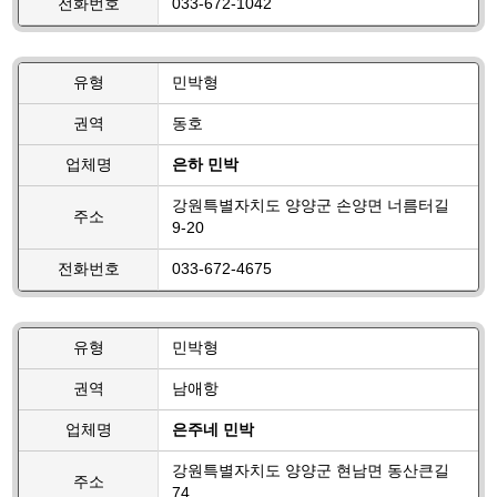
전화번호
033-672-1042
유형
민박형
권역
동호
업체명
은하 민박
강원특별자치도 양양군 손양면 너름터길
주소
9-20
전화번호
033-672-4675
유형
민박형
권역
남애항
업체명
은주네 민박
강원특별자치도 양양군 현남면 동산큰길
주소
74