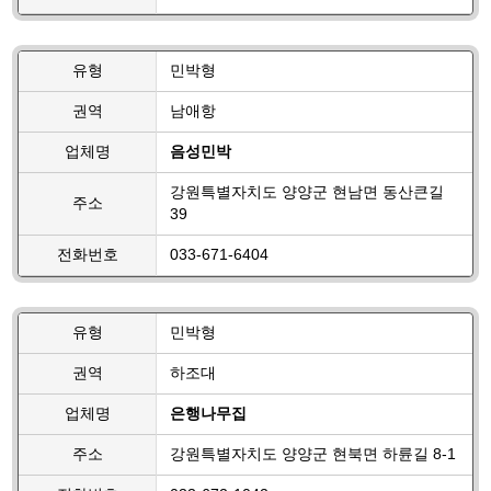
유형
민박형
권역
남애항
업체명
음성민박
강원특별자치도 양양군 현남면 동산큰길
주소
39
전화번호
033-671-6404
유형
민박형
권역
하조대
업체명
은행나무집
주소
강원특별자치도 양양군 현북면 하륜길 8-1