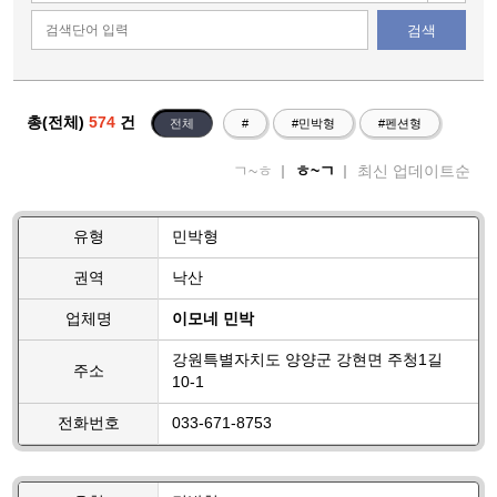
검색
총(전체)
574
건
전체
#
#민박형
#펜션형
ㄱ~ㅎ
ㅎ~ㄱ
최신 업데이트순
유형
민박형
권역
낙산
업체명
이모네 민박
강원특별자치도 양양군 강현면 주청1길
주소
10-1
전화번호
033-671-8753