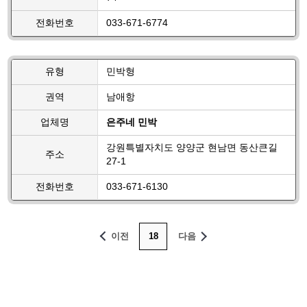
전화번호
033-671-6774
유형
민박형
권역
남애항
업체명
은주네 민박
강원특별자치도 양양군 현남면 동산큰길
주소
27-1
전화번호
033-671-6130
이전
18
다음