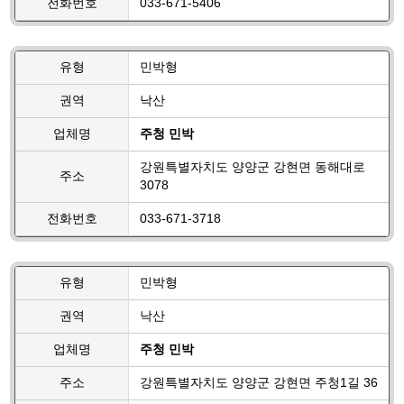
전화번호
033-671-5406
유형
민박형
권역
낙산
업체명
주청 민박
강원특별자치도 양양군 강현면 동해대로
주소
3078
전화번호
033-671-3718
유형
민박형
권역
낙산
업체명
주청 민박
주소
강원특별자치도 양양군 강현면 주청1길 36