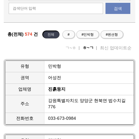
검색
총(전체)
574
건
전체
#
#민박형
#펜션형
ㄱ~ㅎ
ㅎ~ㄱ
최신 업데이트순
유형
민박형
권역
어성전
업체명
진흙둥지
강원특별자치도 양양군 현북면 법수치길
주소
776
전화번호
033-673-0984