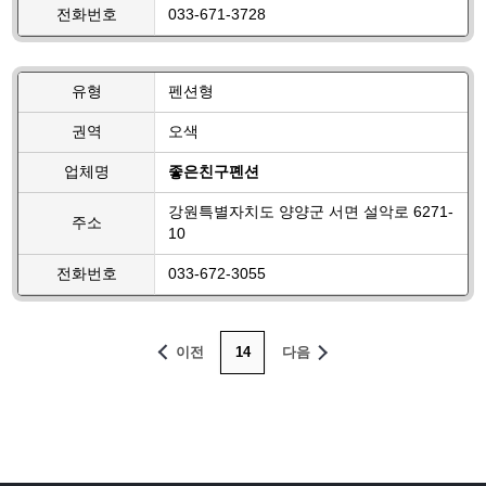
전화번호
033-671-3728
유형
펜션형
권역
오색
업체명
좋은친구폔션
강원특별자치도 양양군 서면 설악로 6271-
주소
10
전화번호
033-672-3055
이전
14
다음