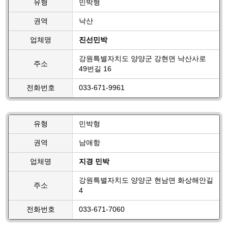
유형
민박형
권역
낙산
업체명
진선민박
강원특별자치도 양양군 강현면 낙산사로
주소
49번길 16
전화번호
033-671-9961
유형
민박형
권역
남애항
업체명
지경 민박
강원특별자치도 양양군 현남면 화상해안길
주소
4
전화번호
033-671-7060