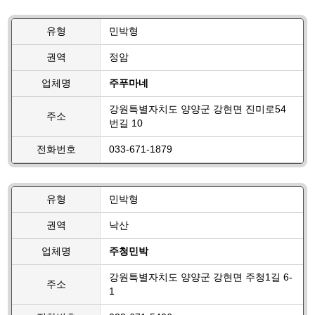
유형
민박형
권역
정암
업체명
주푸마네
강원특별자치도 양양군 강현면 진미로54
주소
번길 10
전화번호
033-671-1879
유형
민박형
권역
낙산
업체명
주청민박
강원특별자치도 양양군 강현면 주청1길 6-
주소
1