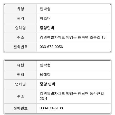
유형
민박형
권역
하조대
업체명
중앙민박
주소
강원특별자치도 양양군 현북면 조준길 13
전화번호
033-672-0056
유형
민박형
권역
남애항
업체명
중앙 민박
강원특별자치도 양양군 현남면 동산큰길
주소
23-4
전화번호
033-671-6138