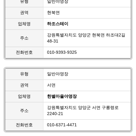
유형
일반야영장
권역
현북면
업체명
하조스테이
강원특별자치도 양양군 현북면 하조대2길
주소
48-31
전화번호
010-9393-9325
유형
일반야영장
권역
서면
업체명
한별마을야영장
강원특별자치도 양양군 서면 구룡령로
주소
2240-21
전화번호
010-6371-4471