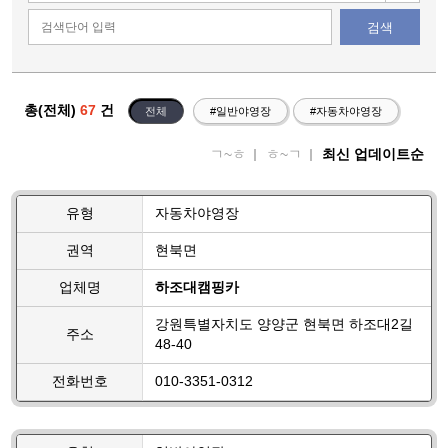
검색
총(전체)
67
건
전체
#일반야영장
#자동차야영장
ㄱ~ㅎ
ㅎ~ㄱ
최신 업데이트순
유형
자동차야영장
권역
현북면
업체명
하조대캠핑카
강원특별자치도 양양군 현북면 하조대2길
주소
48-40
전화번호
010-3351-0312