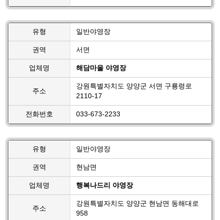
유형
일반야영장
권역
서면
업체명
해담마을 야영장
강원특별자치도 양양군 서면 구룡령로
주소
2110-17
전화번호
033-673-2233
유형
일반야영장
권역
현남면
업체명
행복나드리 야영장
강원특별자치도 양양군 현남면 동해대로
주소
958