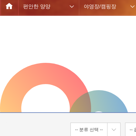
편안한 양양
야영장/캠핑장