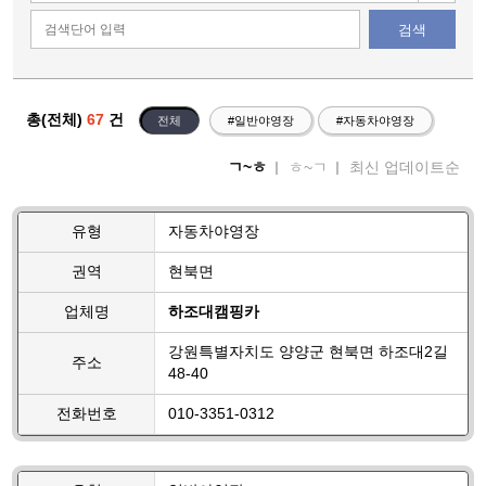
검색
총(전체)
67
건
전체
#일반야영장
#자동차야영장
ㄱ~ㅎ
ㅎ~ㄱ
최신 업데이트순
유형
자동차야영장
권역
현북면
업체명
하조대캠핑카
강원특별자치도 양양군 현북면 하조대2길
주소
48-40
전화번호
010-3351-0312