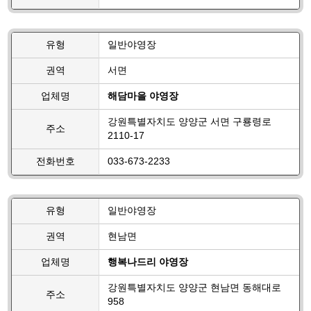
유형
일반야영장
권역
서면
업체명
해담마을 야영장
강원특별자치도 양양군 서면 구룡령로
주소
2110-17
전화번호
033-673-2233
유형
일반야영장
권역
현남면
업체명
행복나드리 야영장
강원특별자치도 양양군 현남면 동해대로
주소
958