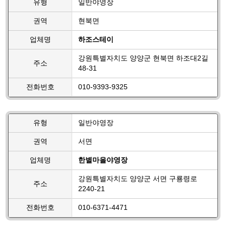
유형
일반야영장
권역
현북면
업체명
하조스테이
강원특별자치도 양양군 현북면 하조대2길
주소
48-31
전화번호
010-9393-9325
유형
일반야영장
권역
서면
업체명
한별마을야영장
강원특별자치도 양양군 서면 구룡령로
주소
2240-21
전화번호
010-6371-4471