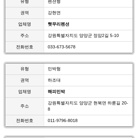
유형
펜션형
권역
강현면
업체명
햇무리펜션
주소
강원특별자치도 양양군 정암2길 5-10
전화번호
033-673-5678
유형
민박형
권역
하조대
업체명
해피민박
강원특별자치도 양양군 현북면 하륜길 20-
주소
8
전화번호
011-9796-8018