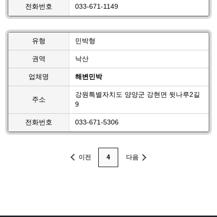
전화번호
033-671-1149
유형
민박형
권역
낙산
업체명
해변민박
강원특별자치도 양양군 강현면 뒷나루2길
주소
9
전화번호
033-671-5306
이전
4
다음