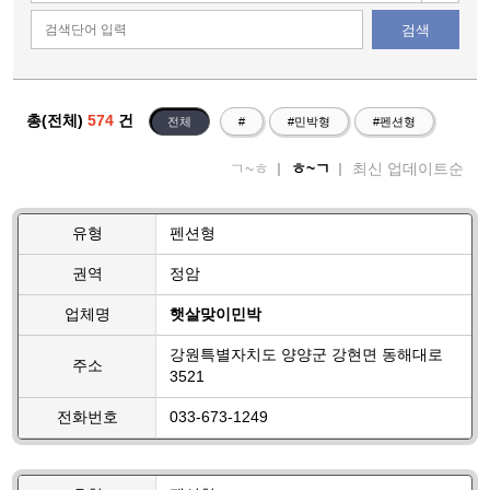
검색
총(전체)
574
건
전체
#
#민박형
#펜션형
ㄱ~ㅎ
ㅎ~ㄱ
최신 업데이트순
유형
펜션형
권역
정암
업체명
햇살맞이민박
강원특별자치도 양양군 강현면 동해대로
주소
3521
전화번호
033-673-1249