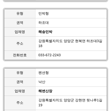
유형
민박형
권역
하조대
업체명
해송민박
강원특별자치도 양양군 현북면 하조대3길
주소
18
전화번호
033-672-2243
유형
펜션형
권역
낙산
업체명
해변산장
강원특별자치도 양양군 강현면 뒷나루1길
주소
19