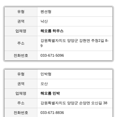
유형
펜션형
권역
낙산
업체명
해오름 하우스
강원특별자치도 양양군 강현면 주청2길 8-
주소
9
전화번호
033-671-5096
유형
민박형
권역
오산
업체명
해오름 민박
주소
강원특별자치도 양양군 손양면 오산길 38
전화번호
033-671-8836