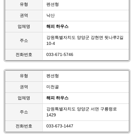
유형
펜션형
권역
낙산
업체명
해피 하우스
강원특별자치도 양양군 강현면 뒷나루2길
주소
10-4
전화번호
033-671-5746
유형
펜션형
권역
미천골
업체명
해피 하우스
강원특별자치도 양양군 서면 구룡령로
주소
1429
전화번호
033-673-1447