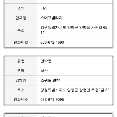
권역
낙산
업체명
스머프빌리지
강원특별자치도 양양군 양양읍 사천길 65-
주소
12
전화번호
033-672-4690
유형
민박형
권역
낙산
업체명
스위트 민박
주소
강원특별자치도 양양군 강현면 주청2길 32
전화번호
033-671-9095