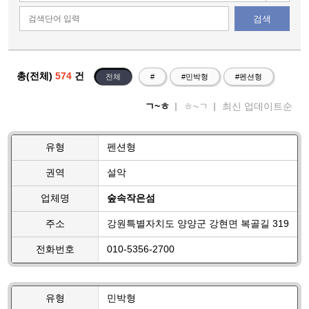
검색
총(전체)
574
건
전체
#
#민박형
#펜션형
ㄱ~ㅎ
ㅎ~ㄱ
최신 업데이트순
유형
펜션형
권역
설악
업체명
숲속작은섬
주소
강원특별자치도 양양군 강현면 복골길 319
전화번호
010-5356-2700
유형
민박형