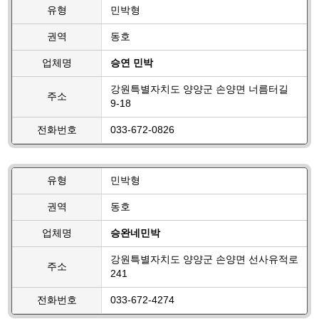
유형
민박형
권역
동호
업체명
승연 민박
강원특별자치도 양양군 손양면 너름터길
주소
9-18
전화번호
033-672-0826
유형
민박형
권역
동호
업체명
승완네민박
강원특별자치도 양양군 손양면 선사유적로
주소
241
전화번호
033-672-4274