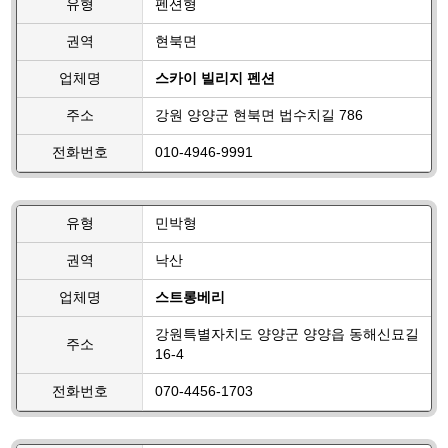
유형
펜션형
권역
현북면
업체명
스카이 빌리지 펜션
주소
강원 양양군 현북면 법수치길 786
전화번호
010-4946-9991
유형
민박형
권역
낙산
업체명
스트롱베리
강원특별자치도 양양군 양양읍 동해신묘길
주소
16-4
전화번호
070-4456-1703