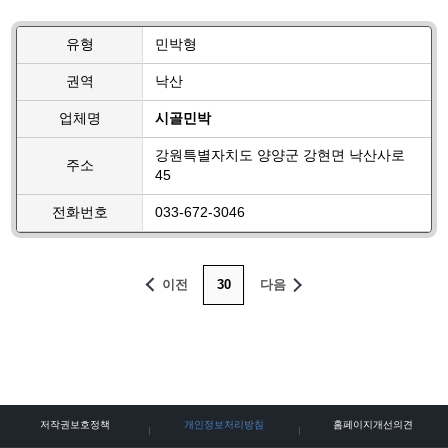
유형
민박형
권역
낙산
업체명
시골민박
강원특별자치도 양양군 강현면 낙산사로
주소
45
전화번호
033-672-3046
이전
30
다음
저작권보호정책
개인정보처리방침
홈페이지개선의견