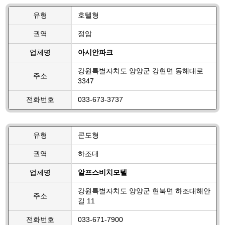
유형
호텔형
권역
정암
업체명
아시안파크
강원특별자치도 양양군 강현면 동해대로
주소
3347
전화번호
033-673-3737
유형
콘도형
권역
하조대
업체명
알프스비치모텔
강원특별자치도 양양군 현북면 하조대해안
주소
길 11
전화번호
033-671-7900