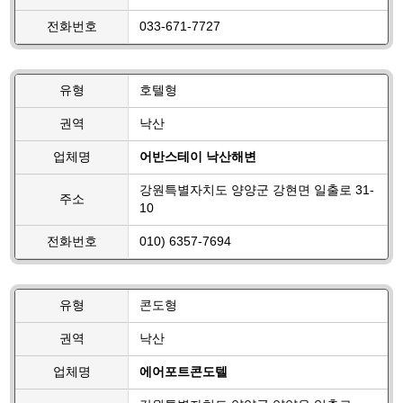
전화번호
033-671-7727
유형
호텔형
권역
낙산
업체명
어반스테이 낙산해변
강원특별자치도 양양군 강현면 일출로 31-
주소
10
전화번호
010) 6357-7694
유형
콘도형
권역
낙산
업체명
에어포트콘도텔