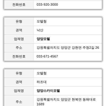
전화번호
033-920-3000
유형
모텔형
권역
낙산
업체명
양양모텔
주소
강원특별자치도 양양군 강현면 주청2길 26
전화번호
033-671-4567
유형
모텔형
권역
하조대
업체명
양양스카이모텔
강원특별자치도 양양군 현북면 동해대로
주소
1689