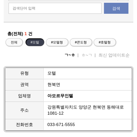
검색
총(전체)
1
건
전체
#모텔
#모텔형
#콘도형
#호텔형
ㄱ~ㅎ
ㅎ~ㄱ
최신 업데이트순
유형
모텔
권역
현북면
업체명
아모르무인텔
강원특별자치도 양양군 현북면 동해대로
주소
1081-12
전화번호
033-671-5555