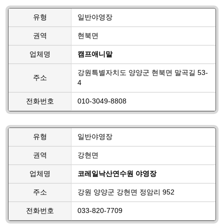
유형
일반야영장
권역
현북면
업체명
캠프애니말
강원특별자치도 양양군 현북면 말곡길 53-
주소
4
전화번호
010-3049-8808
유형
일반야영장
권역
강현면
업체명
코레일낙산연수원 야영장
주소
강원 양양군 강현면 정암리 952
전화번호
033-820-7709