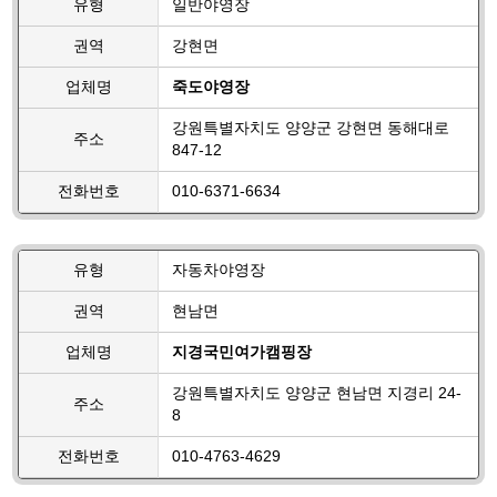
유형
일반야영장
권역
강현면
업체명
죽도야영장
강원특별자치도 양양군 강현면 동해대로
주소
847-12
전화번호
010-6371-6634
유형
자동차야영장
권역
현남면
업체명
지경국민여가캠핑장
강원특별자치도 양양군 현남면 지경리 24-
주소
8
전화번호
010-4763-4629