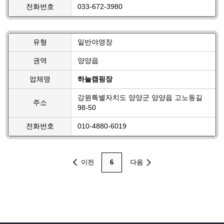
전화번호
033-672-3980
유형
일반야영장
권역
양양읍
업체명
하늘캠핑장
강원특별자치도 양양군 양양읍 고노동길
주소
98-50
전화번호
010-4880-6019
이전
6
다음