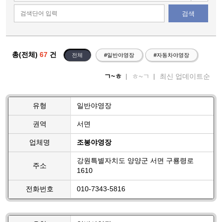
검색
총(전체)
67
건
전체
#일반야영장
#자동차야영장
ㄱ~ㅎ
ㅎ~ㄱ
최신 업데이트순
유형
일반야영장
권역
서면
업체명
조봉야영장
강원특별자치도 양양군 서면 구룡령로
주소
1610
전화번호
010-7343-5816