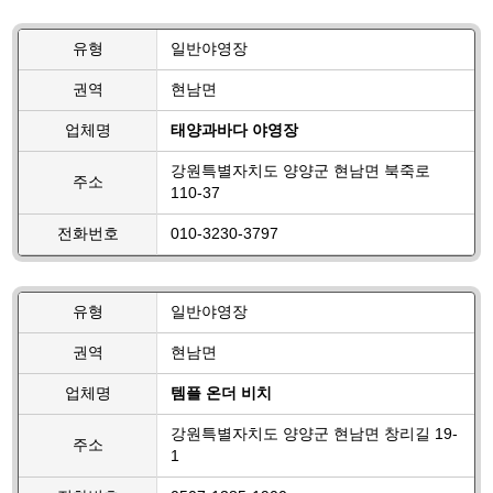
유형
일반야영장
권역
현남면
업체명
태양과바다 야영장
강원특별자치도 양양군 현남면 북죽로
주소
110-37
전화번호
010-3230-3797
유형
일반야영장
권역
현남면
업체명
템플 온더 비치
강원특별자치도 양양군 현남면 창리길 19-
주소
1