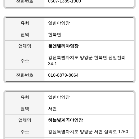
전화번호
0507-1385-1900
유형
일반야영장
권역
현북면
업체명
풀앤밸리야영장
강원특별자치도 양양군 현북면 원일전리
주소
34-1
전화번호
010-8879-8064
유형
일반야영장
권역
서면
업체명
하늘빛계곡야영장
주소
강원특별자치도 양양군 서면 설악로 1760