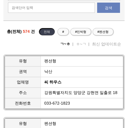
검색
총(전체)
574
건
전체
#
#민박형
#펜션형
ㄱ~ㅎ
ㅎ~ㄱ
최신 업데이트순
유형
펜션형
권역
낙산
업체명
씨 하우스
주소
강원특별자치도 양양군 강현면 일출로 18
전화번호
033-672-1823
유형
펜션형