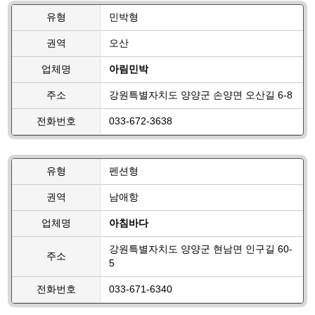
유형
민박형
권역
오산
업체명
아림민박
주소
강원특별자치도 양양군 손양면 오산길 6-8
전화번호
033-672-3638
유형
펜션형
권역
남애항
업체명
아침바다
강원특별자치도 양양군 현남면 인구길 60-
주소
5
전화번호
033-671-6340