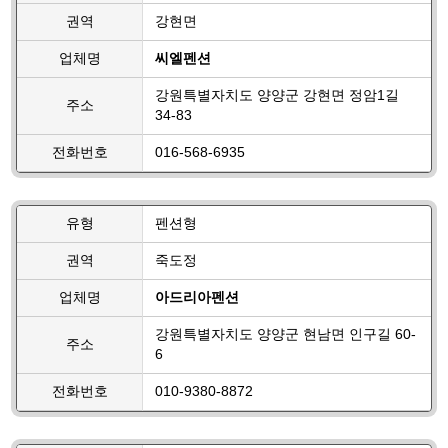
권역
강현면
업체명
씨엘펜션
강원특별자치도 양양군 강현면 정암1길
주소
34-83
전화번호
016-568-6935
유형
펜션형
권역
죽도정
업체명
아드리아펜션
강원특별자치도 양양군 현남면 인구길 60-
주소
6
전화번호
010-9380-8872