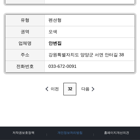
유형
펜션형
권역
오색
업체명
안변집
주소
강원특별자치도 양양군 서면 안터길 38
전화번호
033-672-0091
이전
32
다음
저작권보호정책
개인정보처리방침
홈페이지개선의견