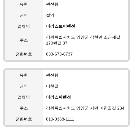
유형
펜션형
권역
설악
업체명
아리스토이펜션
강원특별자치도 양양군 강현면 소금재길
주소
179번길 37
전화번호
033-673-6737
유형
펜션형
권역
미천골
업체명
아리스파펜션
주소
강원특별자치도 양양군 서면 미천골길 234
전화번호
010-9368-1111