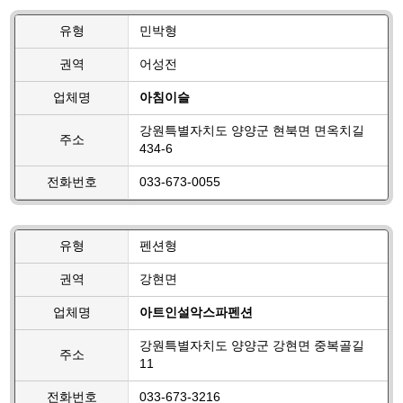
유형
민박형
권역
어성전
업체명
아침이슬
강원특별자치도 양양군 현북면 면옥치길
주소
434-6
전화번호
033-673-0055
유형
펜션형
권역
강현면
업체명
아트인설악스파펜션
강원특별자치도 양양군 강현면 중복골길
주소
11
전화번호
033-673-3216