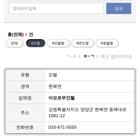
검색
총(전체)
1
건
전체
#모텔
#모텔형
#콘도형
#호텔형
ㄱ~ㅎ
ㅎ~ㄱ
최신 업데이트순
유형
모텔
권역
현북면
업체명
아모르무인텔
강원특별자치도 양양군 현북면 동해대로
주소
1081-12
전화번호
033-671-5555