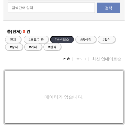
검색
총(전체)
0
건
전체
#모텔/여관
#숙박업소
#음식점
#일식
#중식
#카페
#한식
ㄱ~ㅎ
ㅎ~ㄱ
최신 업데이트순
데이터가 없습니다.