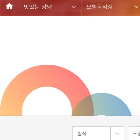
맛있는 양양
모범음식점