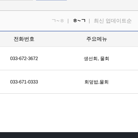
ㄱ~ㅎ
ㅎ~ㄱ
최신 업데이트순
전화번호
주요메뉴
033-672-3672
생선회, 물회
033-671-0333
회덮밥,물회