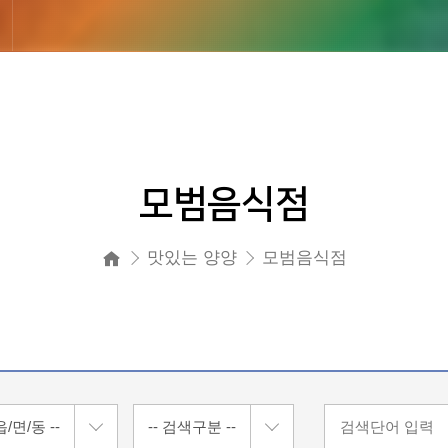
모범음식점
맛있는 양양
모범음식점