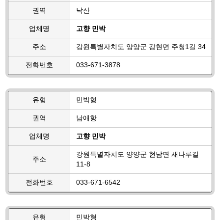
권역
낙산
업체명
고향 민박
주소
강원특별자치도 양양군 강현면 주청1길 34
전화번호
033-671-3878
유형
민박형
권역
남애항
업체명
고향 민박
강원특별자치도 양양군 현남면 새나루길
주소
11-8
전화번호
033-671-6542
유형
민박형