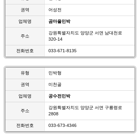
권역
어성전
업체명
곰마을민박
강원특별자치도 양양군 서면 남대천로
주소
320-14
전화번호
033-671-8135
유형
민박형
권역
미천골
업체명
공수전민박
강원특별자치도 양양군 서면 구룡령로
주소
2808
전화번호
033-673-4346