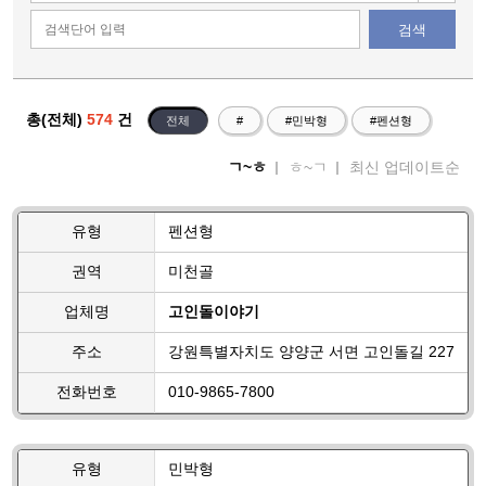
검색
총(전체)
574
건
전체
#
#민박형
#펜션형
ㄱ~ㅎ
ㅎ~ㄱ
최신 업데이트순
유형
펜션형
권역
미천골
업체명
고인돌이야기
주소
강원특별자치도 양양군 서면 고인돌길 227
전화번호
010-9865-7800
유형
민박형