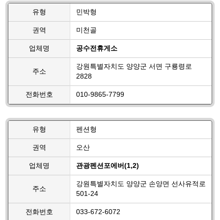
유형
민박형
권역
미천골
업체명
공수전휴게소
강원특별자치도 양양군 서면 구룡령로
주소
2828
전화번호
010-9865-7799
유형
펜션형
권역
오산
업체명
관광펜션포에버(1,2)
강원특별자치도 양양군 손양면 선사유적로
주소
501-24
전화번호
033-672-6072