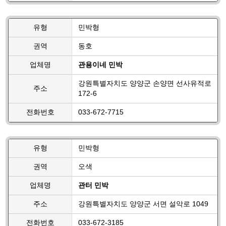
유형
민박형
권역
동호
업체명
관용이네 민박
강원특별자치도 양양군 손양면 선사유적로
주소
172-6
전화번호
033-672-7715
유형
민박형
권역
오색
업체명
관터 민박
주소
강원특별자치도 양양군 서면 설악로 1049
전화번호
033-672-3185