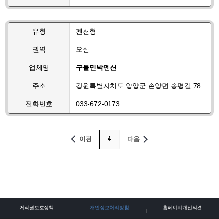
유형
펜션형
권역
오산
업체명
구들민박펜션
주소
강원특별자치도 양양군 손양면 송평길 78
전화번호
033-672-0173
이전
4
다음
저작권보호정책
개인정보처리방침
홈페이지개선의견