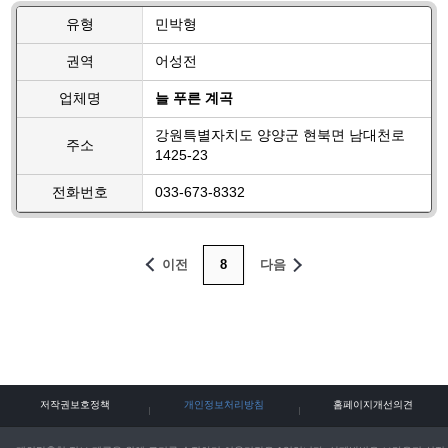
유형
민박형
권역
어성전
업체명
늘 푸른 계곡
강원특별자치도 양양군 현북면 남대천로
주소
1425-23
전화번호
033-673-8332
이전
8
다음
저작권보호정책
개인정보처리방침
홈페이지개선의견