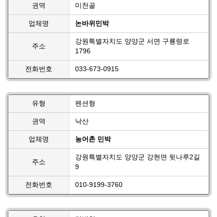
권역
미천골
업체명
논바위민박
강원특별자치도 양양군 서면 구룡령로
주소
1796
전화번호
033-673-0915
유형
펜션형
권역
낙산
업체명
농어촌 민박
강원특별자치도 양양군 강현면 뒷나루2길
주소
9
전화번호
010-9199-3760