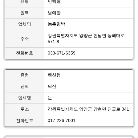
유형
민박형
권역
남애항
업체명
농촌민박
강원특별자치도 양양군 현남면 동해대로
주소
571-8
전화번호
033-671-6359
유형
펜션형
권역
낙산
업체명
눈
주소
강원특별자치도 양양군 강현면 안골로 341
전화번호
017-226-7001