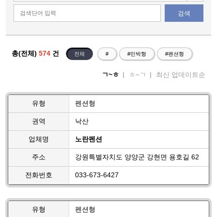
검색
총(전체)
574
건
전체
#
#민박형
#펜션형
ㄱ~ㅎ
ㅎ~ㄱ
최신 업데이트순
유형
펜션형
권역
낙산
업체명
노란펜션
주소
강원특별자치도 양양군 강현면 용호길 62
전화번호
033-673-6427
유형
펜션형