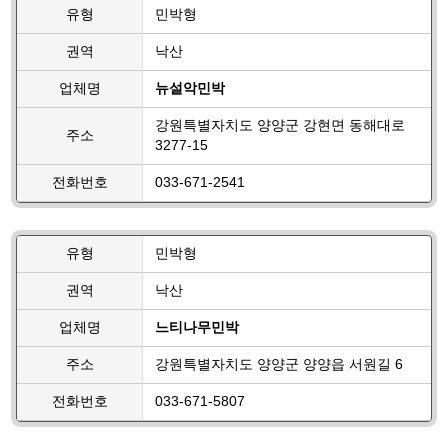
유형
민박형
권역
낙산
업체명
뉴설악민박
강원특별자치도 양양군 강현면 동해대로
주소
3277-15
전화번호
033-671-2541
유형
민박형
권역
낙산
업체명
느티나무민박
주소
강원특별자치도 양양군 양양읍 서원길 6
전화번호
033-671-5807