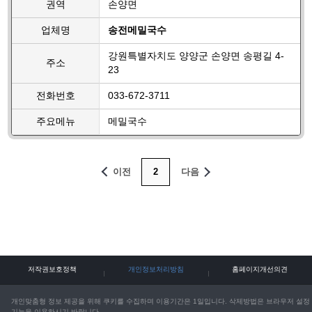
권역
손양면
업체명
송전메밀국수
강원특별자치도 양양군 손양면 송평길 4-
주소
23
전화번호
033-672-3711
주요메뉴
메밀국수
이전
2
다음
저작권보호정책
개인정보처리방침
홈페이지개선의견
개인맞춤형 정보 제공을 위해 쿠키를 수집하며 이용기간은 1일입니다. 삭제방법은 브라우저 설정
기능을 이용하시기 바랍니다.