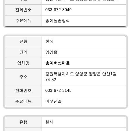
전화번호
033-672-8040
주요메뉴
송이돌솥정식
유형
한식
권역
양양읍
업체명
송이버섯마을
강원특별자치도 양양군 양양읍 안산1길
주소
74-52
전화번호
033-672-3145
주요메뉴
버섯전골
유형
한식