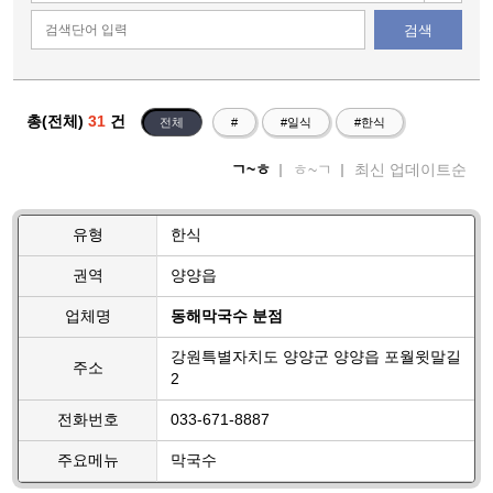
검색
총(전체)
31
건
전체
#
#일식
#한식
ㄱ~ㅎ
ㅎ~ㄱ
최신 업데이트순
유형
한식
권역
양양읍
업체명
동해막국수 분점
강원특별자치도 양양군 양양읍 포월윗말길
주소
2
전화번호
033-671-8887
주요메뉴
막국수