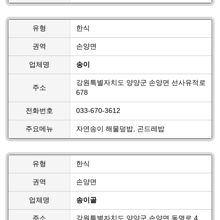
유형
한식
권역
손양면
업체명
송이
강원특별자치도 양양군 손양면 선사유적로
주소
678
전화번호
033-670-3612
주요메뉴
자연송이 해물덮밥, 곤드레밥
유형
한식
권역
손양면
업체명
송이골
주소
강원특별자치도 양양군 손양면 동명로 4