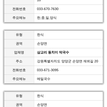
10
전화번호
033-670-7630
주요메뉴
한,중,일,양식
유형
한식
권역
손양면
업체명
삼교리 동치미 막국수
주소
강원특별자치도 양양군 손양면 재뫼길 20
전화번호
033-671-3095
주요메뉴
메밀국수
유형
한식
권역
손양면