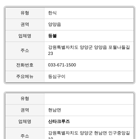
유형
한식
권역
양양읍
업체명
등불
강원특별자치도 양양군 양양읍 포월나들길
주소
23
전화번호
033-671-1500
주요메뉴
등심구이
유형
권역
현남면
업체명
산타크루즈
강원특별자치도 양양군 현남면 인구중앙길
주소