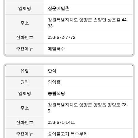
업체명
상운메밀촌
강원특별자치도 양양군 손양면 상운길 44-
주소
33
전화번호
033-672-7772
주요메뉴
메밀국수
유형
한식
권역
양양읍
업체명
송림식당
강원특별자치도 양양군 양양읍 양양로 78-
주소
5
전화번호
033-671-1411
주요메뉴
송이불고기,특수부위