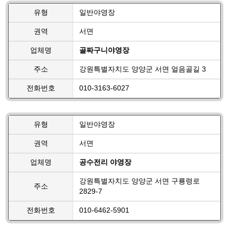
유형
일반야영장
권역
서면
업체명
골짜구니야영장
주소
강원특별자치도 양양군 서면 얼음골길 3
전화번호
010-3163-6027
유형
일반야영장
권역
서면
업체명
공수전리 야영장
강원특별자치도 양양군 서면 구룡령로
주소
2829-7
전화번호
010-6462-5901