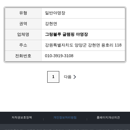
유형
일반야영장
권역
강현면
업체명
그랑블루 글램핑 야영장
주소
강원특별자치도 양양군 강현면 용호리 118
전화번호
010-3919-3108
1
다음
저작권보호정책
개인정보처리방침
홈페이지개선의견