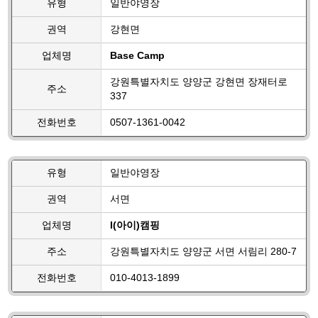
유형
일반야영장
권역
강현면
업체명
Base Camp
강원특별자치도 양양군 강현면 장재터로
주소
337
전화번호
0507-1361-0042
유형
일반야영장
권역
서면
업체명
I(아이)캠핑
주소
강원특별자치도 양양군 서면 서림리 280-7
전화번호
010-4013-1899