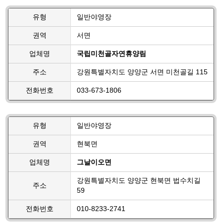
유형
일반야영장
권역
서면
업체명
국립미천골자연휴양림
주소
강원특별자치도 양양군 서면 미천골길 115
전화번호
033-673-1806
유형
일반야영장
권역
현북면
업체명
그날이오면
강원특별자치도 양양군 현북면 법수치길
주소
59
전화번호
010-8233-2741