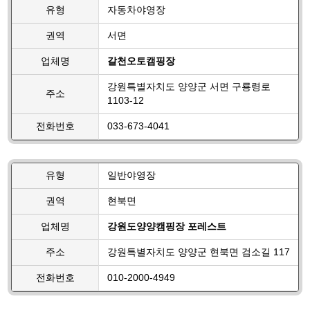
유형
자동차야영장
권역
서면
업체명
갈천오토캠핑장
강원특별자치도 양양군 서면 구룡령로
주소
1103-12
전화번호
033-673-4041
유형
일반야영장
권역
현북면
업체명
강원도양양캠핑장 포레스트
주소
강원특별자치도 양양군 현북면 검소길 117
전화번호
010-2000-4949