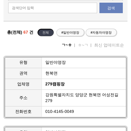
검색
총(전체)
67
건
전체
#일반야영장
#자동차야영장
ㄱ~ㅎ
ㅎ~ㄱ
최신 업데이트순
유형
일반야영장
권역
현북면
업체명
279캠핑장
강원특별자치도 양양군 현북면 어성전길
주소
279
전화번호
010-4145-0049