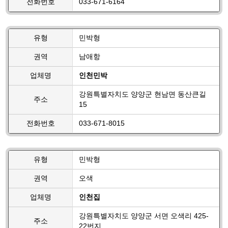
전화번호
033-671-6164
유형
민박형
권역
남애항
업체명
인천민박
강원특별자치도 양양군 현남면 동산큰길
주소
15
전화번호
033-671-8015
유형
민박형
권역
오색
업체명
인천집
강원특별자치도 양양군 서면 오색리 425-
주소
22번지