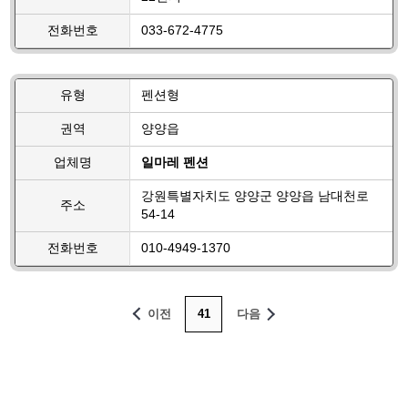
전화번호
033-672-4775
유형
펜션형
권역
양양읍
업체명
일마레 펜션
강원특별자치도 양양군 양양읍 남대천로
주소
54-14
전화번호
010-4949-1370
이전
41
다음