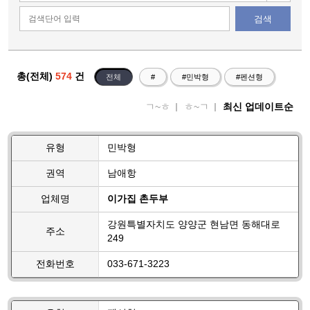
검색
총(전체)
574
건
전체
#
#민박형
#펜션형
ㄱ~ㅎ
ㅎ~ㄱ
최신 업데이트순
유형
민박형
권역
남애항
업체명
이가집 촌두부
강원특별자치도 양양군 현남면 동해대로
주소
249
전화번호
033-671-3223