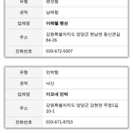
유형
펜션형
권역
남애항
업체명
이레텔 펜션
강원특별자치도 양양군 현남면 동산큰길
주소
84-26
전화번호
033-672-5007
유형
민박형
권역
낙산
업체명
이모네 민박
강원특별자치도 양양군 강현면 주청1길
주소
10-1
전화번호
033-671-8753