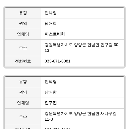
유형
민박형
권역
남애항
업체명
이스트비치
강원특별자치도 양양군 현남면 인구길 60-
주소
13
전화번호
033-671-6081
유형
민박형
권역
남애항
업체명
인구집
강원특별자치도 양양군 현남면 새나루길
주소
11-3