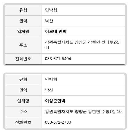
유형
민박형
권역
낙산
업체명
이모네 민박
강원특별자치도 양양군 강현면 뒷나루2길
주소
11
전화번호
033-671-5404
유형
민박형
권역
낙산
업체명
이상준민박
주소
강원특별자치도 양양군 강현면 주청1길 10
전화번호
033-672-2730