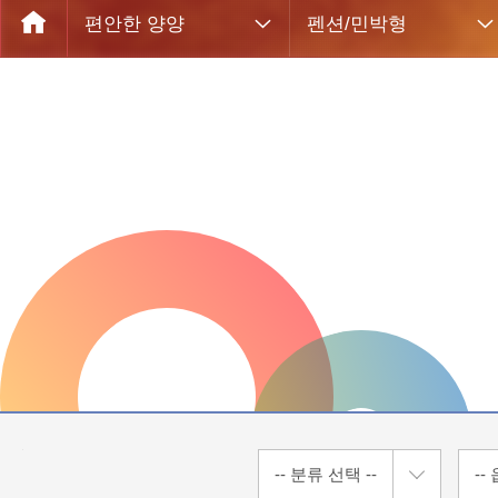
편안한 양양
펜션/민박형