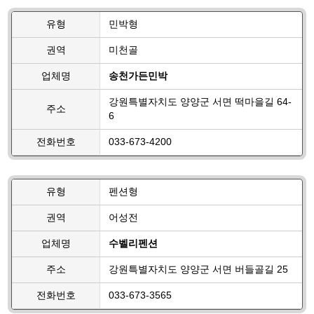
유형
민박형
권역
미천골
업체명
송천가든민박
강원특별자치도 양양군 서면 떡마을길 64-
주소
6
전화번호
033-673-4200
유형
펜션형
권역
어성전
업체명
수벨리펜션
주소
강원특별자치도 양양군 서면 버들골길 25
전화번호
033-673-3565