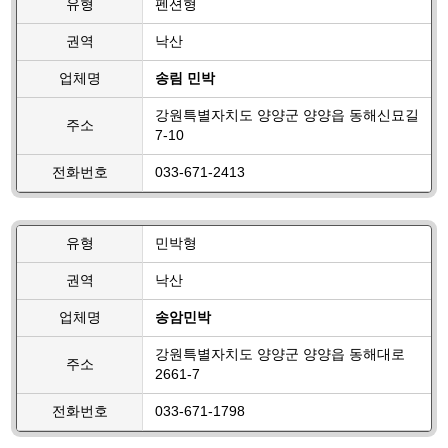
유형
펜션형
권역
낙산
업체명
송림 민박
강원특별자치도 양양군 양양읍 동해신묘길
주소
7-10
전화번호
033-671-2413
유형
민박형
권역
낙산
업체명
송암민박
강원특별자치도 양양군 양양읍 동해대로
주소
2661-7
전화번호
033-671-1798