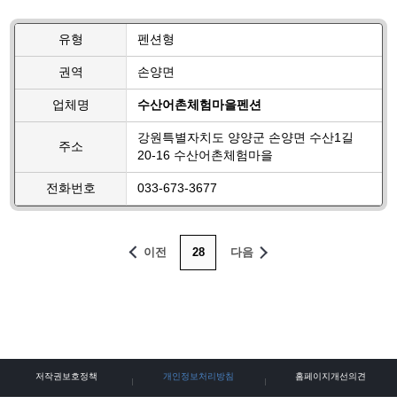
유형
펜션형
권역
손양면
업체명
수산어촌체험마을펜션
강원특별자치도 양양군 손양면 수산1길
주소
20-16 수산어촌체험마을
전화번호
033-673-3677
이전
28
다음
저작권보호정책
개인정보처리방침
홈페이지개선의견