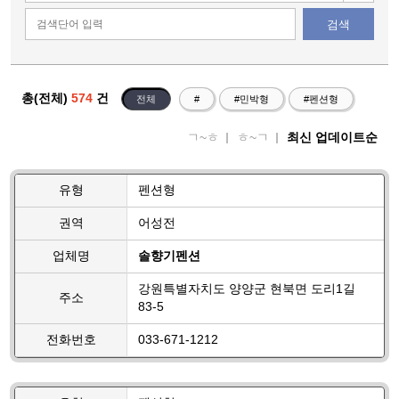
검색
총(전체)
574
건
전체
#
#민박형
#펜션형
ㄱ~ㅎ
ㅎ~ㄱ
최신 업데이트순
유형
펜션형
권역
어성전
업체명
솔향기펜션
강원특별자치도 양양군 현북면 도리1길
주소
83-5
전화번호
033-671-1212