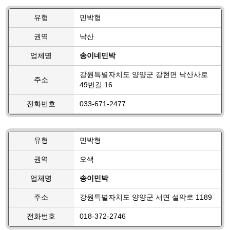
유형
민박형
권역
낙산
업체명
송이네민박
강원특별자치도 양양군 강현면 낙산사로
주소
49번길 16
전화번호
033-671-2477
유형
민박형
권역
오색
업체명
송이민박
주소
강원특별자치도 양양군 서면 설악로 1189
전화번호
018-372-2746