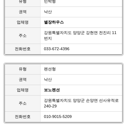
유형
민박형
권역
낙산
업체명
별장하우스
강원특별자치도 양양군 강현면 전진리 11
주소
번지
전화번호
033-672-4396
유형
펜션형
권역
낙산
업체명
보노펜션
강원특별자치도 양양군 손양면 선사유적로
주소
240-29
전화번호
010-9015-5209