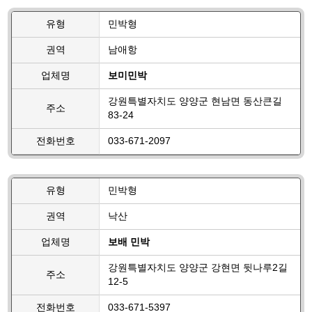
유형
민박형
권역
남애항
업체명
보미민박
강원특별자치도 양양군 현남면 동산큰길
주소
83-24
전화번호
033-671-2097
유형
민박형
권역
낙산
업체명
보배 민박
강원특별자치도 양양군 강현면 뒷나루2길
주소
12-5
전화번호
033-671-5397