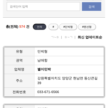
검색
총(전체)
574
건
전체
#
#민박형
#펜션형
ㄱ~ㅎ
ㅎ~ㄱ
최신 업데이트순
유형
민박형
권역
남애항
업체명
별이민박
강원특별자치도 양양군 현남면 동산큰길
주소
39
전화번호
033-671-6566