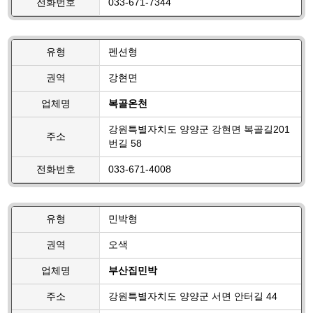
전화번호
033-671-7344
유형
펜션형
권역
강현면
업체명
복골온천
강원특별자치도 양양군 강현면 복골길201
주소
번길 58
전화번호
033-671-4008
유형
민박형
권역
오색
업체명
부산집민박
주소
강원특별자치도 양양군 서면 안터길 44