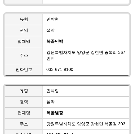
유형
민박형
권역
설악
업체명
복골민박
강원특별자치도 양양군 강현면 중복리 367
주소
번지
전화번호
033-671-9100
유형
민박형
권역
설악
업체명
복골별장
주소
강원특별자치도 양양군 강현면 복골길 303