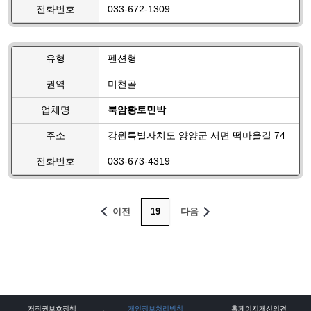
전화번호
033-672-1309
유형
펜션형
권역
미천골
업체명
북암황토민박
주소
강원특별자치도 양양군 서면 떡마을길 74
전화번호
033-673-4319
이전
19
다음
저작권보호정책
개인정보처리방침
홈페이지개선의견