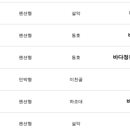
펜션형
설악
펜션형
동호
바다정
펜션형
동호
민박형
미천골
펜션형
하조대
펜션형
설악