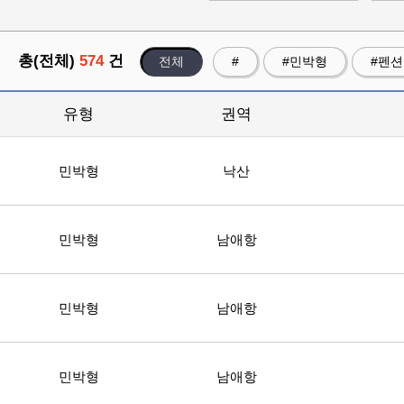
총(전체)
574
건
전체
#
#민박형
#펜
유형
권역
민박형
낙산
민박형
남애항
민박형
남애항
민박형
남애항