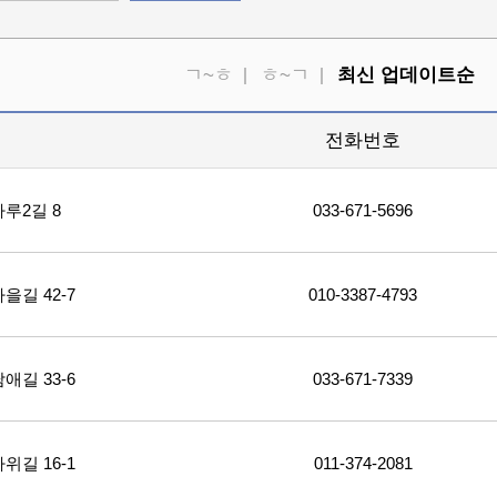
ㄱ~ㅎ
ㅎ~ㄱ
최신 업데이트순
소
전화번호
루2길 8
033-671-5696
길 42-7
010-3387-4793
길 33-6
033-671-7339
길 16-1
011-374-2081