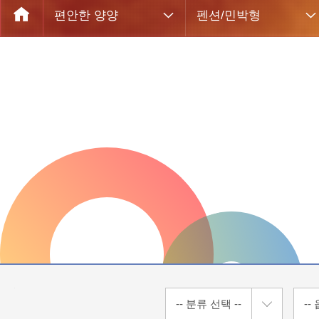
편안한 양양
펜션/민박형