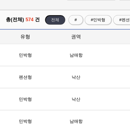
총(전체)
574
건
전체
#
#민박형
#펜
유형
권역
민박형
남애항
펜션형
낙산
민박형
낙산
민박형
남애항