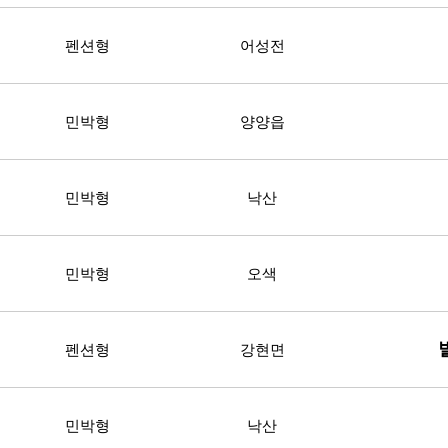
펜션형
어성전
민박형
양양읍
민박형
낙산
민박형
오색
펜션형
강현면
민박형
낙산