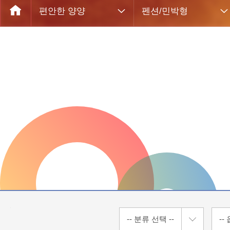
편안한 양양
펜션/민박형