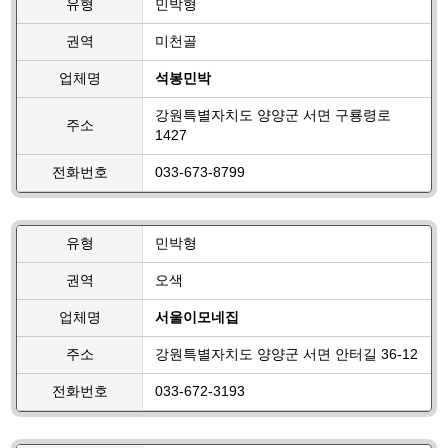
유형
민박형
권역
미천골
업체명
석봉민박
강원특별자치도 양양군 서면 구룡령로
주소
1427
전화번호
033-673-8799
유형
민박형
권역
오색
업체명
서울이모네집
주소
강원특별자치도 양양군 서면 안터길 36-12
전화번호
033-672-3193