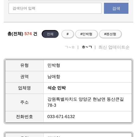
검색
총(전체)
574
건
전체
#
#민박형
#펜션형
ㄱ~ㅎ
ㅎ~ㄱ
최신 업데이트순
유형
민박형
권역
남애항
업체명
석순 민박
강원특별자치도 양양군 현남면 동산큰길
주소
78-3
전화번호
033-671-6132