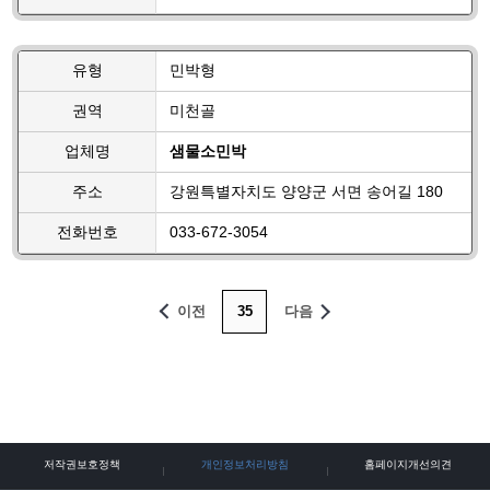
유형
민박형
권역
미천골
업체명
샘물소민박
주소
강원특별자치도 양양군 서면 송어길 180
전화번호
033-672-3054
이전
35
다음
저작권보호정책
개인정보처리방침
홈페이지개선의견