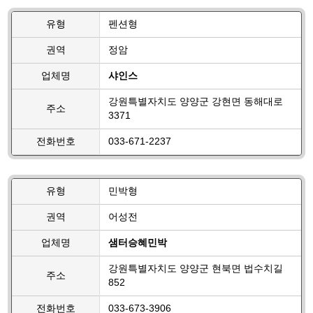
유형
펜션형
권역
정암
업체명
샤인스
강원특별자치도 양양군 강현면 동해대로
주소
3371
전화번호
033-671-2237
유형
민박형
권역
어성전
업체명
샘터승혜민박
강원특별자치도 양양군 현북면 법수치길
주소
852
전화번호
033-673-3906