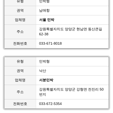
유형
민박형
권역
남애항
업체명
서울 민박
강원특별자치도 양양군 현남면 동산큰길
주소
62-38
전화번호
033-671-8018
유형
민박형
권역
낙산
업체명
서분민박
강원특별자치도 양양군 강형면 전진리 50
주소
번지
전화번호
033-672-5354