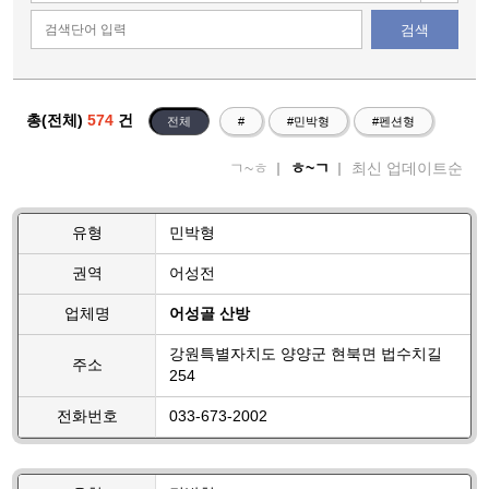
검색
총(전체)
574
건
전체
#
#민박형
#펜션형
ㄱ~ㅎ
ㅎ~ㄱ
최신 업데이트순
유형
민박형
권역
어성전
업체명
어성골 산방
강원특별자치도 양양군 현북면 법수치길
주소
254
전화번호
033-673-2002