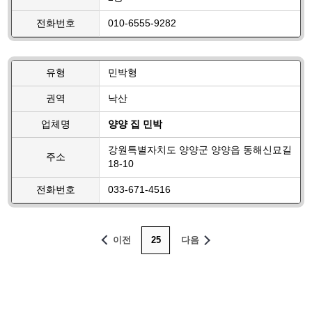
전화번호
010-6555-9282
유형
민박형
권역
낙산
업체명
양양 집 민박
강원특별자치도 양양군 양양읍 동해신묘길
주소
18-10
전화번호
033-671-4516
이전
25
다음