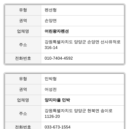
유형
펜션형
권역
손양면
업체명
어린왕자펜션
강원특별자치도 양양군 손양면 선사유적로
주소
316-14
전화번호
010-7404-4592
유형
민박형
권역
어성전
업체명
양지마을 민박
강원특별자치도 양양군 현북면 송이로
주소
1126-20
전화번호
033-673-1554