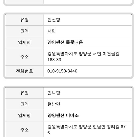
유형
펜션형
권역
서면
업체명
양양펜션 들꽃내음
강원특별자치도 양양군 서면 미천골길
주소
168-33
전화번호
010-9159-3440
유형
민박형
권역
현남면
업체명
양양펜션 더미소
강원특별자치도 양양군 현남면 창리길 67-
주소
6