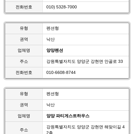
전화번호
010) 5328-7000
유형
펜션형
권역
낙산
업체명
양양펜션
주소
강원특별자치도 양양군 강현면 안골로 33
전화번호
010-6608-8744
유형
펜션형
권역
낙산
업체명
양양 파티게스트하우스
강원특별자치도 양양군 강현면 해맞이길 4
주소
2층