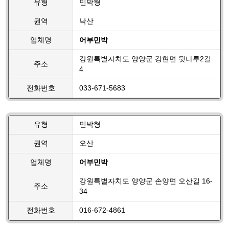
유형
민박형
권역
낙산
업체명
어부민박
강원특별자치도 양양군 강현면 뒷나루2길
주소
4
전화번호
033-671-5683
유형
민박형
권역
오산
업체명
어부민박
강원특별자치도 양양군 손양면 오산길 16-
주소
34
전화번호
016-672-4861