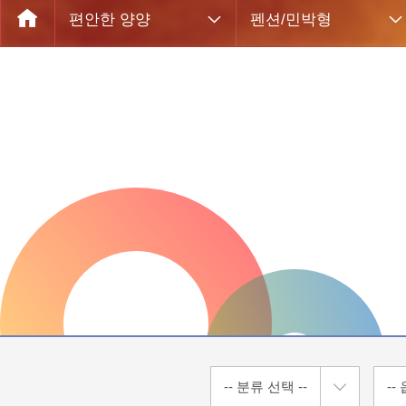
편안한 양양
펜션/민박형