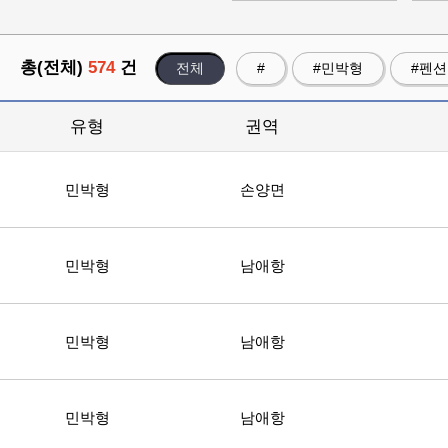
총(전체)
574
건
전체
#
#민박형
#펜
유형
권역
민박형
손양면
민박형
남애항
민박형
남애항
민박형
남애항