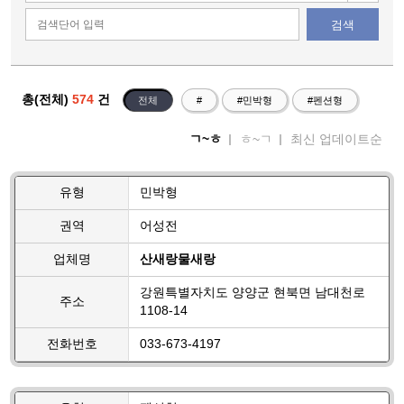
검색
총(전체)
574
건
전체
#
#민박형
#펜션형
ㄱ~ㅎ
ㅎ~ㄱ
최신 업데이트순
유형
민박형
권역
어성전
업체명
산새랑물새랑
강원특별자치도 양양군 현북면 남대천로
주소
1108-14
전화번호
033-673-4197