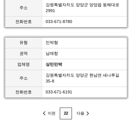
강원특별자치도 양양군 양양읍 동해대로
주소
2991
전화번호
033-671-8780
유형
민박형
권역
남애항
업체명
상민민박
강원특별자치도 양양군 현남면 새나루길
주소
35-8
전화번호
033-671-6191
이전
22
다음