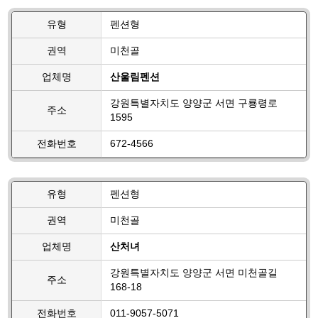
유형
펜션형
권역
미천골
업체명
산울림펜션
강원특별자치도 양양군 서면 구룡령로
주소
1595
전화번호
672-4566
유형
펜션형
권역
미천골
업체명
산처녀
강원특별자치도 양양군 서면 미천골길
주소
168-18
전화번호
011-9057-5071