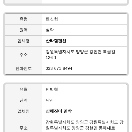
유형
펜션형
권역
설악
업체명
산타힐펜션
강원특별자치도 양양군 강현면 복골길
주소
126-1
전화번호
033-671-8494
유형
민박형
권역
낙산
업체명
산해진미 민박
강원특별자치도 양양군 강원특별자치도 강
주소
원특별자치도 양양군 강현면 동해대로