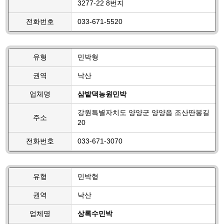
3277-22 8번지
전화번호
033-671-5520
유형
민박형
권역
낙산
업체명
삼밭댁농원민박
강원특별자치도 양양군 양양읍 조산딴봉길
주소
20
전화번호
033-671-3070
유형
민박형
권역
낙산
업체명
상록수민박