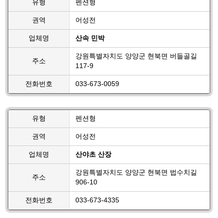
유형
펜션형
권역
어성전
업체명
산속 민박
강원특별자치도 양양군 현북면 버들골길
주소
117-9
전화번호
033-673-0059
유형
펜션형
권역
어성전
업체명
산야초 산장
강원특별자치도 양양군 현북면 법수치길
주소
906-10
전화번호
033-673-4335