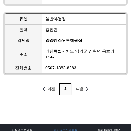
유형
일반야영장
권역
강현면
업체명
양양한스오토캠핑장
강원특별자치도 양양군 강현면 용호리
주소
144-1
전화번호
0507-1382-8283
이전
4
다음
저작권보호정책
개인정보처리방침
홈페이지개선의견