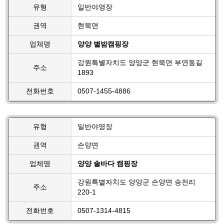
유형
일반야영장
권역
현북면
업체명
양양 별밤캠핑장
강원특별자치도 양양군 현북면 부연동길
주소
1893
전화번호
0507-1455-4886
유형
일반야영장
권역
손양면
업체명
양양 솔바다 캠핑장
강원특별자치도 양양군 손양면 송전리
주소
220-1
전화번호
0507-1314-4815