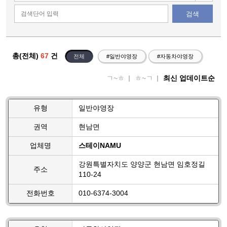
검색
총(전체)
67
건
전체
#일반야영장
#자동차야영장
ㄱ~ㅎ
ㅎ~ㄱ
최신 업데이트순
유형
일반야영장
권역
현남면
업체명
스테이NAMU
강원특별자치도 양양군 현남면 임호정길
주소
110-24
전화번호
010-6374-3004