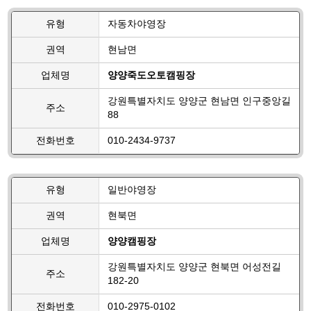
유형
자동차야영장
권역
현남면
업체명
양양죽도오토캠핑장
강원특별자치도 양양군 현남면 인구중앙길
주소
88
전화번호
010-2434-9737
유형
일반야영장
권역
현북면
업체명
양양캠핑장
강원특별자치도 양양군 현북면 어성전길
주소
182-20
전화번호
010-2975-0102