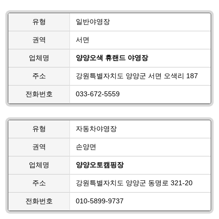
유형
일반야영장
권역
서면
업체명
양양오색 휴랜드 야영장
주소
강원특별자치도 양양군 서면 오색리 187
전화번호
033-672-5559
유형
자동차야영장
권역
손양면
업체명
양양오토캠핑장
주소
강원특별자치도 양양군 동명로 321-20
전화번호
010-5899-9737