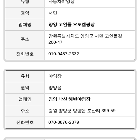
유형
자동차야영장
권역
서면
업체명
양양 고인돌 오토캠핑장
강원특별자치도 양양군 서면 고인돌길
주소
200-47
전화번호
010-9487-2632
유형
야영장
권역
양양읍
업체명
양양 낙산 해변야영장
주소
강원 양양군 양양읍 조산리 399-59
전화번호
070-8876-2379